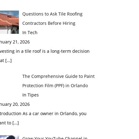
Questions to Ask Tile Roofing
Contractors Before Hiring
In Tech
nuary 21, 2026
vesting in a tile roof is a long-term decision
hat
[…]
The Comprehensive Guide to Paint
Protection Film (PPF) in Orlando
In Tipes
nuary 20, 2026
troduction As a car owner in Orlando, you
ant to
[…]
Grow Your YouTube Channel in