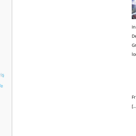
In
D
G
l
iş
Ve
Fr
[…