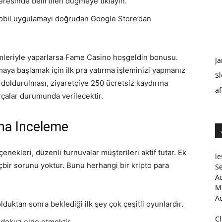
resinde belirtilen düğmeye tıklayın.
 mobil uygulamayı doğrudan Google Store’dan
emleriyle yaparlarsa Fame Casino hoşgeldin bonusu.
Ja
aya başlamak için ilk pra yatırma işleminizi yapmanız
Sl
 doldurulması, ziyaretçiye 250 ücretsiz kaydırma
af
arçalar durumunda verilecektir.
Ana Inceleme
enekleri, düzenli turnuvalar müşterileri aktif tutar. Ek
le
bir sorunu yoktur. Bunu herhangi bir kripto para
Se
A
Me
A
lduktan sonra beklediği ilk şey çok çeşitli oyunlardır.
C
 dokuz elde etmektir.