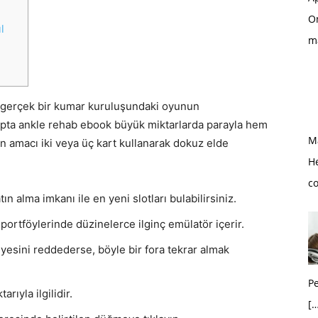
O
l
m
 gerçek bir kumar kuruluşundaki oyunun
apta ankle rehab ebook büyük miktarlarda parayla hem
M
n amacı iki veya üç kart kullanarak dokuz elde
H
c
alma imkanı ile en yeni slotları bulabilirsiniz.
portföylerinde düzinelerce ilginç emülatör içerir.
iyesini reddederse, böyle bir fora tekrar almak
Pe
arıyla ilgilidir.
[…