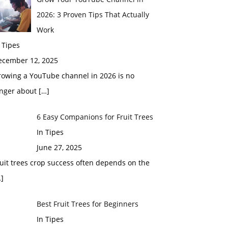
2026: 3 Proven Tips That Actually
Work
 Tipes
ecember 12, 2025
rowing a YouTube channel in 2026 is no
onger about
[…]
6 Easy Companions for Fruit Trees
In Tipes
June 27, 2025
uit trees crop success often depends on the
]
Best Fruit Trees for Beginners
In Tipes