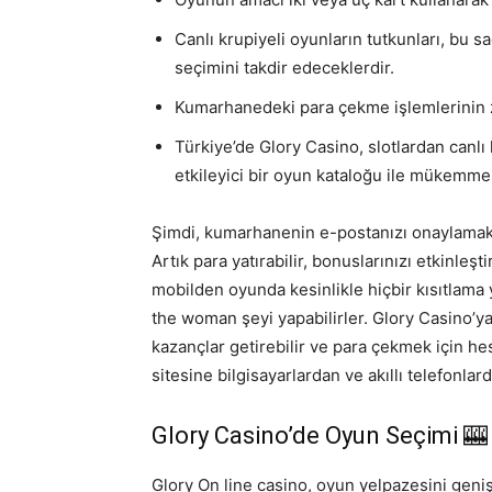
Canlı krupiyeli oyunların tutkunları, bu
seçimini takdir edeceklerdir.
Kumarhanedeki para çekme işlemlerinin 
Türkiye’de Glory Casino, slotlardan canl
etkileyici bir oyun kataloğu ile mükemmel
Şimdi, kumarhanenin e-postanızı onaylamak 
Artık para yatırabilir, bonuslarınızı etkinleşti
mobilden oyunda kesinlikle hiçbir kısıtlama 
the woman şeyi yapabilirler. Glory Casino’
kazançlar getirebilir ve para çekmek için h
sitesine bilgisayarlardan ve akıllı telefonlarda
Glory Casino’de Oyun Seçimi 🎰
Glory On line casino, oyun yelpazesini geni