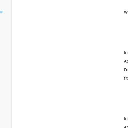
ne
Wi
In
Ap
Fo
fi
In
Ap