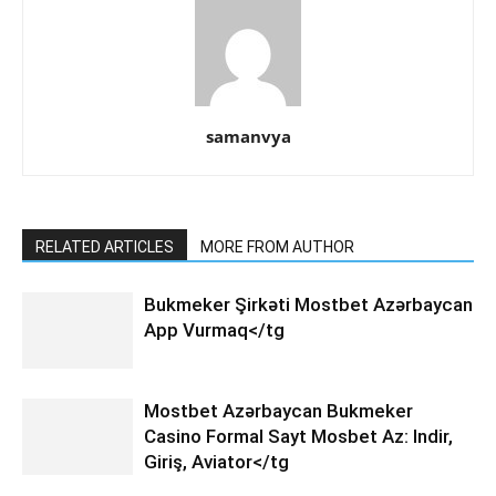
samanvya
RELATED ARTICLES
MORE FROM AUTHOR
Bukmeker Şirkəti Mostbet Azərbaycan
App Vurmaq</tg
Mostbet Azərbaycan Bukmeker
Casino Formal Sayt Мosbet Az: Indir,
Giriş, Aviator</tg