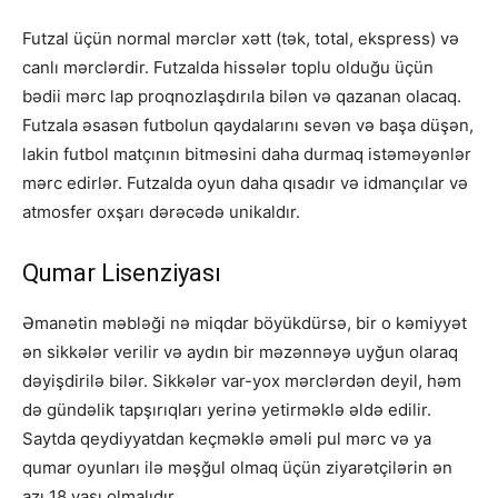
Futzal üçün normal mərclər xətt (tək, total, ekspress) və
canlı mərclərdir. Futzalda hissələr toplu olduğu üçün
bədii mərc lap proqnozlaşdırıla bilən və qazanan olacaq.
Futzala əsasən futbolun qaydalarını sevən və başa düşən,
lakin futbol matçının bitməsini daha durmaq istəməyənlər
mərc edirlər. Futzalda oyun daha qısadır və idmançılar və
atmosfer oxşarı dərəcədə unikaldır.
Qumar Lisenziyası
Əmanətin məbləği nə miqdar böyükdürsə, bir o kəmiyyət
ən sikkələr verilir və aydın bir məzənnəyə uyğun olaraq
dəyişdirilə bilər. Sikkələr var-yox mərclərdən deyil, həm
də gündəlik tapşırıqları yerinə yetirməklə əldə edilir.
Saytda qeydiyyatdan keçməklə əməli pul mərc və ya
qumar oyunları ilə məşğul olmaq üçün ziyarətçilərin ən
azı 18 yaşı olmalıdır.