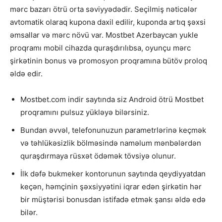
mərc bazarı ötrü orta səviyyədədir. Seçilmiş nəticələr
avtomatik olaraq kupona daxil edilir, kuponda artıq şəxsi
əmsallar və mərc növü var. Mostbet Azerbaycan yukle
proqramı mobil cihazda quraşdırılıbsa, oyunçu mərc
şirkətinin bonus və promosyon proqramına bütöv proloq
əldə edir.
Mostbet.com indir saytında siz Android ötrü Mostbet
proqramını pulsuz yükləyə bilərsiniz.
Bundan əvvəl, telefonunuzun parametrlərinə keçmək
və təhlükəsizlik bölməsində naməlum mənbələrdən
quraşdırmaya rüsxət ödəmək tövsiyə olunur.
İlk dəfə bukmeker kontorunun saytında qeydiyyatdan
keçən, həmçinin şəxsiyyətini iqrar edən şirkətin hər
bir müştərisi bonusdan istifadə etmək şansı əldə edə
bilər.