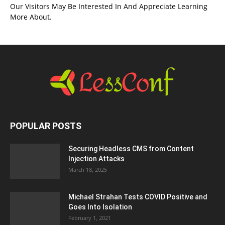
Our Visitors May Be Interested In And Appreciate Learning
More About.
POPULAR POSTS
Securing Headless CMS from Content
Injection Attacks
March 18, 2025
Michael Strahan Tests COVID Positive and
Goes Into Isolation
February 1, 2021