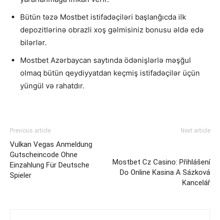
Bütün təzə Mostbet istifadəçiləri başlanğıcda ilk
depozitlərinə obrazli xoş gəlmisiniz bonusu əldə edə
bilərlər.
Mostbet Azərbaycan saytında ödənişlərlə məşğul
olmaq bütün qeydiyyatdan keçmiş istifadəçilər üçün
yüngül və rahatdır.
Previous article
Next article
Vulkan Vegas Anmeldung
Gutscheincode Ohne
Mostbet Cz Casino: Přihlášení
Einzahlung Für Deutsche
Do Online Kasina A Sázková
Spieler
Kancelář