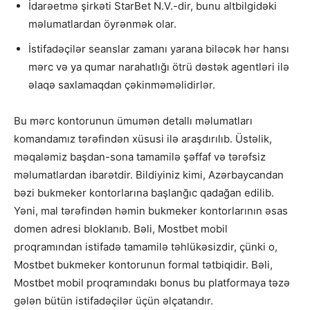
İdarəetmə şirkəti StarBet N.V.-dir, bunu altbilgidəki
məlumatlardan öyrənmək olar.
İstifadəçilər seanslar zamanı yarana biləcək hər hansı
mərc və ya qumar narahatlığı ötrü dəstək agentləri ilə
əlaqə saxlamaqdan çəkinməməlidirlər.
Bu mərc kontorunun ümumən detallı məlumatları
komandamız tərəfindən xüsusi ilə araşdırılıb. Üstəlik,
məqaləmiz başdan-sona tamamilə şəffaf və tərəfsiz
məlumatlardan ibarətdir. Bildiyiniz kimi, Azərbaycandan
bəzi bukmeker kontorlarına başlanğıc qadağan edilib.
Yəni, mal tərəfindən həmin bukmeker kontorlarının əsas
domen adresi bloklanıb. Bəli, Mostbet mobil
proqramından istifadə tamamilə təhlükəsizdir, çünki o,
Mostbet bukmeker kontorunun formal tətbiqidir. Bəli,
Mostbet mobil proqramındakı bonus bu platformaya təzə
gələn bütün istifadəçilər üçün əlçatandır.