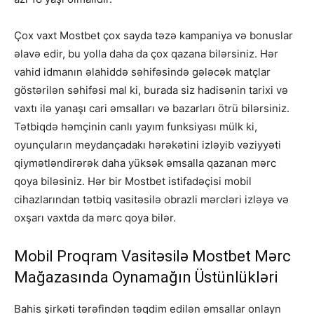
Çox vaxt Mostbet çox sayda təzə kampaniya və bonuslar
əlavə edir, bu yolla daha da çox qazana bilərsiniz. Hər
vahid idmanın əlahiddə səhifəsində gələcək matçlar
göstərilən səhifəsi mal ki, burada siz hadisənin tarixi və
vaxtı ilə yanaşı cari əmsalları və bazarları ötrü bilərsiniz.
Tətbiqdə həmçinin canlı yayım funksiyası mülk ki,
oyunçuların meydançadakı hərəkətini izləyib vəziyyəti
qiymətləndirərək daha yüksək əmsalla qazanan mərc
qoya biləsiniz. Hər bir Mostbet istifadəçisi mobil
cihazlarından tətbiq vasitəsilə obrazli mərcləri izləyə və
oxşarı vaxtda da mərc qoya bilər.
Mobil Proqram Vasitəsilə Mostbet Mərc
Mağazasında Oynamağın Üstünlükləri
Bahis şirkəti tərəfindən təqdim edilən əmsallar onlayn