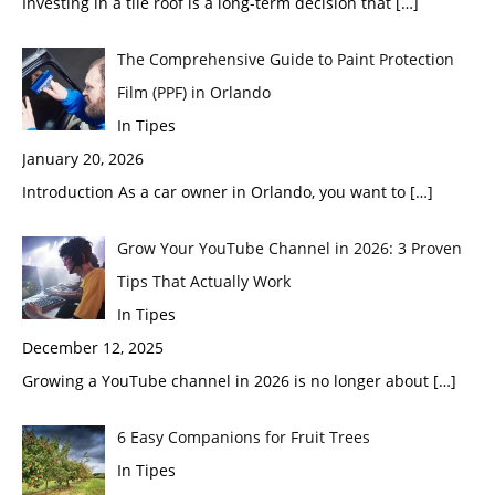
Investing in a tile roof is a long-term decision that
[…]
The Comprehensive Guide to Paint Protection
Film (PPF) in Orlando
In Tipes
January 20, 2026
Introduction As a car owner in Orlando, you want to
[…]
Grow Your YouTube Channel in 2026: 3 Proven
Tips That Actually Work
In Tipes
December 12, 2025
Growing a YouTube channel in 2026 is no longer about
[…]
6 Easy Companions for Fruit Trees
In Tipes