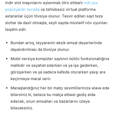
indir slot maşınlarını əylənmək ötrü etibarlı
indi çox
populyardır burada
və təhlükəsiz virtual platforma
axtaranlar üçün tövsiyə olunur. Təsvir edilən sayt təzə
slotlar da daxil olmaqla, xeyli sayda müxtəlif növ oyunları
təqdim edir.
Bundan artıq, təyyarənin əksik əmsal dəyərlərində
dayandırılması da tövsiyə olunur.
Mobil versiya kompüter saytının bütöv funksionallığına
malikdir və səyahət edərkən və ya işə gedərkən,
görüşərkən və ya sadəcə kafedə oturarkən yaxşı ara
keçirməyə macal verir.
Maraqlandığınız hər bir matçı sevimlilərinizə əlavə edə
bilərsiniz ki, beləcə bu matça əlbəəl gediş əldə
edəcək, onun əmsalları və bazarlarını izləyə
biləcəksiniz.