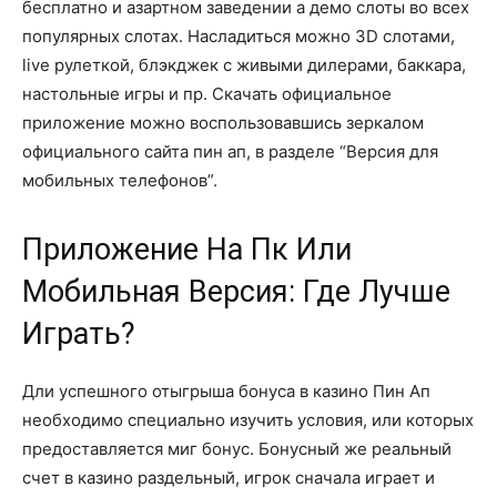
бесплатно и азартном заведении а демо слоты во всех
популярных слотах. Насладиться можно 3D слотами,
live рулеткой, блэкджек с живыми дилерами, баккара,
настольные игры и пр. Скачать официальное
приложение можно воспользовавшись зеркалом
официального сайта пин ап, в разделе “Версия для
мобильных телефонов”.
Приложение На Пк Или
Мобильная Версия: Где Лучше
Играть?
Дли успешного отыгрыша бонуса в казино Пин Ап
необходимо специально изучить условия, или которых
предоставляется миг бонус. Бонусный же реальный
счет в казино раздельный, игрок сначала играет и