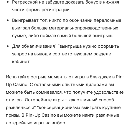
Регрессной не забудьте доказать бонус в нижняя
части формы регистрации.
Выигрывает тот, никто по окончании переломные
выиграл больше материальнопроизводственных
сумме, либо поймав самый большой выигрыш.
Для обналичивания” “выигрыша нужно оформить
запрос на вывод и соответствующем разделе
кабинет.
Испытайте острые моменты от игры в блэкджек в Pin-
Up Casino! С остальными опытными дилерами вы
можете быть сомневался, что получите удовольствие
от игры. Лотерейные игры – как отличный способ
развлечься и” “консервационизма выиграть крупные
призы. В Pin-Up Casino вы можете найти различные
лотерейные игры на выбор.