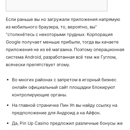
Если раньше вы но загружали приложения напрямую
из мобильного браузера, то, вероятно, вы”
“столкнётесь с некоторыми трудных. Корпорация
Google получает меньше прибыли, тогда вы качаете
приложения не из её магазина. Поэтому операционная
система Android, разработанная всё тем же Гуглом,
всячески препятствует этому.
Во многих районах с запретом в игорный бизнес
онлайн официальный сайт площадки блокируют
контролирующие органы.
На главной страничке Пин Уп вы найду ссылку на
предположение для Андроид а на Айфон.
Да, Pin Up Casino предложил различные бонусы же