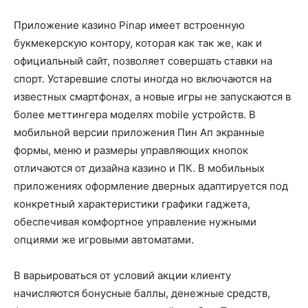
Приложение казино Pinap имеет встроенную
букмекерскую контору, которая как так же, как и
официальный сайт, позволяет совершать ставки на
спорт. Устаревшие слоты иногда но включаются на
известных смартфонах, а новые игры не запускаются в
более меттингера моделях mobile устройств. В
мобильной версии приложения Пин Ап экранные
формы, меню и размеры управляющих кнопок
отличаются от дизайна казино и ПК. В мобильных
приложениях оформление дверных адаптируется под
конкретный характеристики графики гаджета,
обеспечивая комфортное управление нужными
опциями же игровыми автоматами.
В варьироваться от условий акции клиенту
начисляются бонусные баллы, денежные средств,