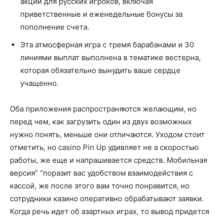
акции для русских игроков, включая
приветственные и еженедельные бонусы за
пополнение счета.
Эта атмосферная игра с тремя барабанами и 30
линиями выплат выполнена в тематике вестерна,
которая обязательно вынудить ваше сердце
учащенно.
Оба приложения распространяются желающим, но
перед чем, как загрузить один из двух возможных
нужно понять, меньше они отличаются. Уходом стоит
отметить, но casino Pin Up удивляет не а скоростью
работы, же еще и напрашивается средств. Мобильная
версия” “поразит вас удобством взаимодействия с
кассой, же после этого вам точно понравится, но
сотрудники казино оперативно обрабатывают заявки.
Когда речь идет об азартных играх, то вывод придется