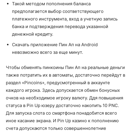
Такой методом пополнения баланса
предполагается выбор соответствующего
платежного инструмента, вход а учетную запись
банка и подтверждения перевода указанной
денежной кредиту.
Скачать приложение Пин Ап на Аndroid
невозможно всего за еще минут.
Чтобы обменять пинкоины Пин Ап на реальные деньги
также потратить их в автоматы, достаточно перейдут в
раздел «Pincoins», предусмотренный в аккаунте
каждого игрока. Здесь допускается обмен бонусных
очков на необходимое игроку валюту. Ддя повышения
статуса в Pin Up юзеру достаточно накопить 10 PNC.
Для запуска слота со смартфона понадобится всего
иное касание экрана. И Pin Up казино к пополнению
счета допускаются только совершеннолетние