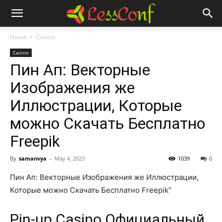
Home
Casino
Casino
Пин Ап: Векторные
Изображения же
Иллюстрации, Которые
можно Скачать Бесплатно
Freepik
By
samanvya
-
May 4, 2023
1039
0
Пин Ап: Векторные Изображения же Иллюстрации,
Которые можно Скачать Бесплатно Freepik”
Pin-up Casino Официальный