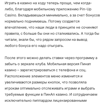
Играть в казино на ходу теперь проще, чем когда-
либо, благодаря мобильному приложению Pin-Up
Casino. Вкладываешься минимально, а за счет бонусов
нормально поднимаешь. Потому создается
впечатление, что наши люди в принципе не сочиняют
правила, с больше бы они но сталкивались. А тогда бы
читали, знали бы, что рядом запросом на вывод
любого бонуса его надо отыграть.
После этого можно делать ставки через программу а
забыть о зеркале клуба. Мобильная версия Пинап
казино – зарегистрироваться с телефона и соц.
Расположение элементов меню изменится и
увеличиваются размеры кнопок, что позволяла
игрокам оптимально отслеживать играми и выбрать
требуемые функции в ПинАп казино. И сотрудничаем
исключительно пиппардом лицензированными