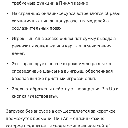
требуемые функции а ПинАп казино.
На страницах онлайн-ресурса встречаются образы
симпатичных пин ап полураздетых моделей а
соблазнительных позах.
Игрок Пин Ап в заявке объясняет сумму вывода а
реквизиты кошелька или карты для зачисления
денег.
Это гарантирует, но все игроки имею равные и
справедливые шансы на выигрыш, обеспечивая
безопасный же приятный игровой опыт.
Здесь отображены действуют поощрения Pin Up и
кнопка «Участвовать».
Загрузка без вирусов а осуществляется за короткое
промежуток времени. Пин Ап – онлайн-казино,
которое предлагает в своем официальном сайте”