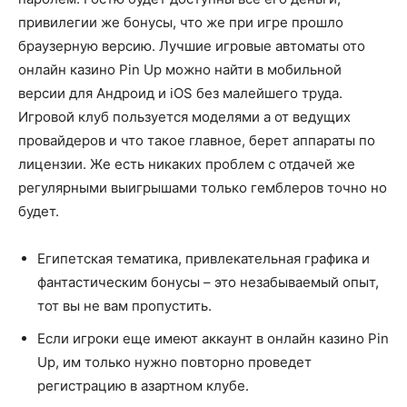
привилегии же бонусы, что же при игре прошло
браузерную версию. Лучшие игровые автоматы ото
онлайн казино Pin Up можно найти в мобильной
версии для Андроид и iOS без малейшего труда.
Игровой клуб пользуется моделями а от ведущих
провайдеров и что такое главное, берет аппараты по
лицензии. Же есть никаких проблем с отдачей же
регулярными выигрышами только гемблеров точно но
будет.
Египетская тематика, привлекательная графика и
фантастическим бонусы – это незабываемый опыт,
тот вы не вам пропустить.
Если игроки еще имеют аккаунт в онлайн казино Pin
Up, им только нужно повторно проведет
регистрацию в азартном клубе.