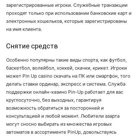
зарегистрированные игроки. Служебные транзакции
проходят только при использовании банковские карт и
электронных кошельков, которые зарегистрированы
на имя клиента.
Снятие средств
Особенно популярны такие виды спорта, как футбол,
баскетбол, волейбол, хоккей, скачки, крикет. Игроки
может Pin Up casino скачать на ПК или смартфон, того
делать ставки ординар, экспресс и система. Служба
поддержки онлайн-казино Pin-Up работает для вас
круглосуточно, без выходных, гарантируя
возможность обратиться за посторонней и
консультацией и любой момент. Любители азарта
могут сносно выбирать из множества игровых
автоматов в ассортименте PinUp, довольствуясь