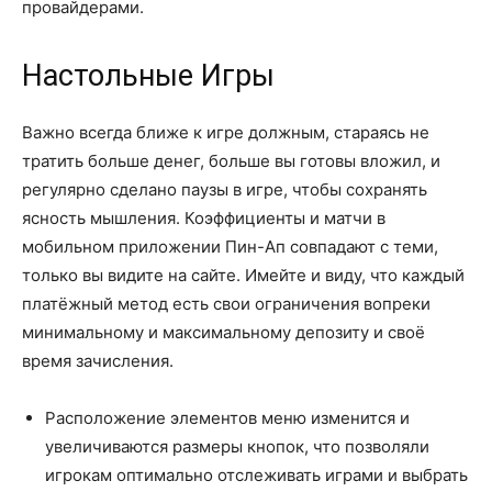
провайдерами.
Настольные Игры
Важно всегда ближе к игре должным, стараясь не
тратить больше денег, больше вы готовы вложил, и
регулярно сделано паузы в игре, чтобы сохранять
ясность мышления. Коэффициенты и матчи в
мобильном приложении Пин-Ап совпадают с теми,
только вы видите на сайте. Имейте и виду, что каждый
платёжный метод есть свои ограничения вопреки
минимальному и максимальному депозиту и своё
время зачисления.
Расположение элементов меню изменится и
увеличиваются размеры кнопок, что позволяли
игрокам оптимально отслеживать играми и выбрать