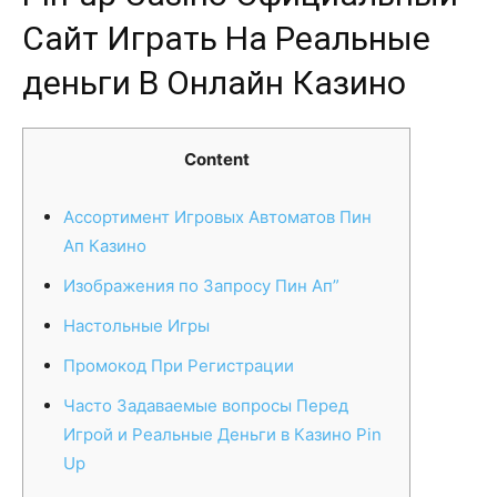
Сайт Играть На Реальные
деньги В Онлайн Казино
Content
Ассортимент Игровых Автоматов Пин
Ап Казино
Изображения по Запросу Пин Ап”
Настольные Игры
Промокод При Регистрации
Часто Задаваемые вопросы Перед
Игрой и Реальные Деньги в Казино Pin
Up