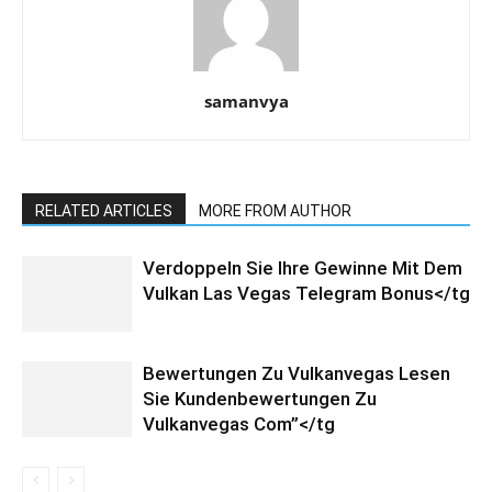
samanvya
RELATED ARTICLES
MORE FROM AUTHOR
Verdoppeln Sie Ihre Gewinne Mit Dem
Vulkan Las Vegas Telegram Bonus</tg
Bewertungen Zu Vulkanvegas Lesen
Sie Kundenbewertungen Zu
Vulkanvegas Com”</tg