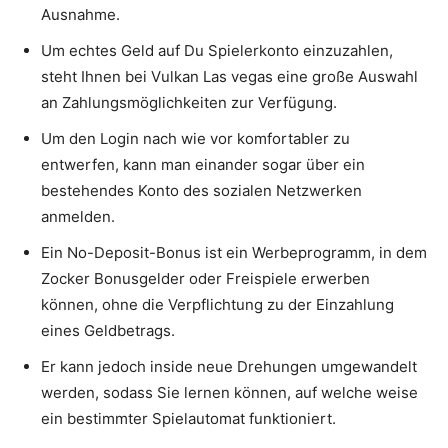
Ausnahme.
Um echtes Geld auf Du Spielerkonto einzuzahlen,
steht Ihnen bei Vulkan Las vegas eine große Auswahl
an Zahlungsmöglichkeiten zur Verfügung.
Um den Login nach wie vor komfortabler zu
entwerfen, kann man einander sogar über ein
bestehendes Konto des sozialen Netzwerken
anmelden.
Ein No-Deposit-Bonus ist ein Werbeprogramm, in dem
Zocker Bonusgelder oder Freispiele erwerben
können, ohne die Verpflichtung zu der Einzahlung
eines Geldbetrags.
Er kann jedoch inside neue Drehungen umgewandelt
werden, sodass Sie lernen können, auf welche weise
ein bestimmter Spielautomat funktioniert.