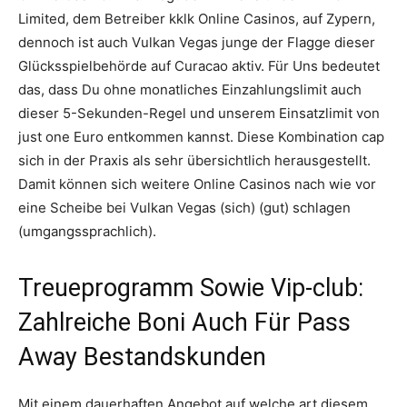
Limited, dem Betreiber kklk Online Casinos, auf Zypern,
dennoch ist auch Vulkan Vegas junge der Flagge dieser
Glücksspielbehörde auf Curacao aktiv. Für Uns bedeutet
das, dass Du ohne monatliches Einzahlungslimit auch
dieser 5-Sekunden-Regel und unserem Einsatzlimit von
just one Euro entkommen kannst. Diese Kombination cap
sich in der Praxis als sehr übersichtlich herausgestellt.
Damit können sich weitere Online Casinos nach wie vor
eine Scheibe bei Vulkan Vegas (sich) (gut) schlagen
(umgangssprachlich).
Treueprogramm Sowie Vip-club:
Zahlreiche Boni Auch Für Pass
Away Bestandskunden
Mit einem dauerhaften Angebot auf welche art diesem,