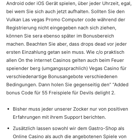
Android oder iOS Gerät spielen, über jeder Uhrzeit, egal,
bei wem Sie sich auch jetzt aufhalten. Sollten Sie den
Vulkan Las vegas Promo Computer code während der
Registrierung nicht eingegeben nach sich ziehen,
können Sie sera ebenso später im Bonusbereich
machen. Beachten Sie aber, dass drops dead vor jeder
ersten Einzahlung getan sein muss. Wie c/o praktisch
allen On the internet Casinos gelten auch beim Feuer
speiender berg (umgangssprachlich) Vegas Casino für
verschiedenartige Bonusangebote verschiedenen
Bedingungen. Dann holen Sie gegenseitig den” “Added
bonus Code für 55 Freispiele für Devils delight 2.
Bisher muss jeder unserer Zocker nur von positiven
Erfahrungen mit ihrem Support berichten.
Zusätzlich lassen sowohl wir dem Gastro-Shop als
Online Casino als auch die angebotenen Spiele von