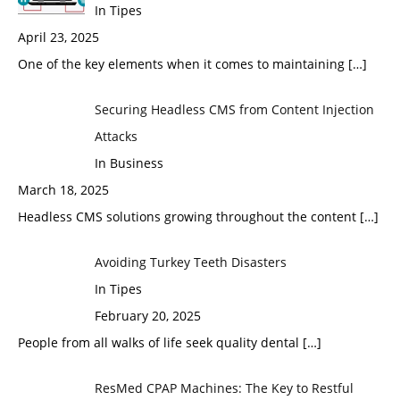
In Tipes
April 23, 2025
One of the key elements when it comes to maintaining
[…]
Securing Headless CMS from Content Injection
Attacks
In Business
March 18, 2025
Headless CMS solutions growing throughout the content
[…]
Avoiding Turkey Teeth Disasters
In Tipes
February 20, 2025
People from all walks of life seek quality dental
[…]
ResMed CPAP Machines: The Key to Restful