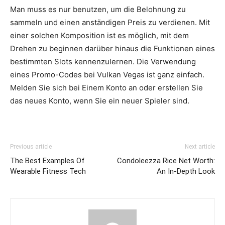
Man muss es nur benutzen, um die Belohnung zu
sammeln und einen anständigen Preis zu verdienen. Mit
einer solchen Komposition ist es möglich, mit dem
Drehen zu beginnen darüber hinaus die Funktionen eines
bestimmten Slots kennenzulernen. Die Verwendung
eines Promo-Codes bei Vulkan Vegas ist ganz einfach.
Melden Sie sich bei Einem Konto an oder erstellen Sie
das neues Konto, wenn Sie ein neuer Spieler sind.
Previous article
Next article
The Best Examples Of
Condoleezza Rice Net Worth:
Wearable Fitness Tech
An In-Depth Look