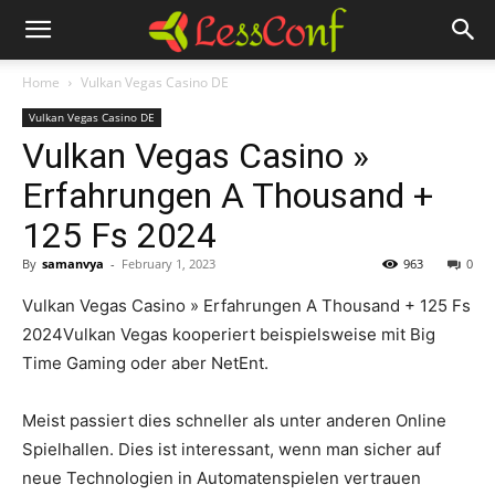
Home
Vulkan Vegas Casino DE
Vulkan Vegas Casino DE
Vulkan Vegas Casino »
Erfahrungen A Thousand +
125 Fs 2024
By
samanvya
-
February 1, 2023
963
0
Vulkan Vegas Casino » Erfahrungen A Thousand + 125 Fs
2024
Vulkan Vegas kooperiert beispielsweise mit Big
Time Gaming oder aber NetEnt.
Meist passiert dies schneller als unter anderen Online
Spielhallen. Dies ist interessant, wenn man sicher auf
neue Technologien in Automatenspielen vertrauen