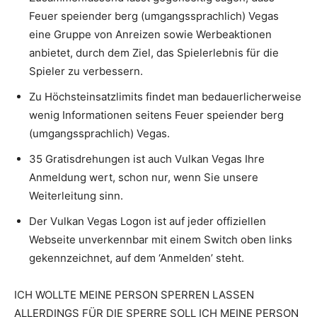
Feuer speiender berg (umgangssprachlich) Vegas
eine Gruppe von Anreizen sowie Werbeaktionen
anbietet, durch dem Ziel, das Spielerlebnis für die
Spieler zu verbessern.
Zu Höchsteinsatzlimits findet man bedauerlicherweise
wenig Informationen seitens Feuer speiender berg
(umgangssprachlich) Vegas.
35 Gratisdrehungen ist auch Vulkan Vegas Ihre
Anmeldung wert, schon nur, wenn Sie unsere
Weiterleitung sinn.
Der Vulkan Vegas Logon ist auf jeder offiziellen
Webseite unverkennbar mit einem Switch oben links
gekennzeichnet, auf dem ‘Anmelden’ steht.
ICH WOLLTE MEINE PERSON SPERREN LASSEN
ALLERDINGS FÜR DIE SPERRE SOLL ICH MEINE PERSON