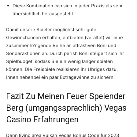
Diese Kombination cap sich in jeder Praxis als sehr
übersichtlich herausgestellt.
Damit unsere Spieler möglichst sehr gute
Gewinnchancen erhalten, entbieten (veraltet) wir eine
zusammenh?ngende Reihe an attraktiven Boni und
Sonderaktionen an. Durch perish Boni steigert sich Ihr
Spielbudget, sodass Sie ein wenig länger spielen
können. Die Freispiele realisieren ihr Übriges dazu,
Ihnen nebenbei ein paar Extragewinne zu sichern.
Fazit Zu Meinen Feuer Speiender
Berg (umgangssprachlich) Vegas
Casino Erfahrungen
Denn living area Vulkan Vegas Bonus Code für 2023