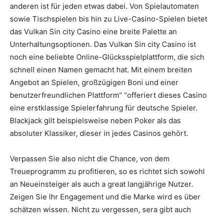
anderen ist für jeden etwas dabei. Von Spielautomaten
sowie Tischspielen bis hin zu Live-Casino-Spielen bietet
das Vulkan Sin city Casino eine breite Palette an
Unterhaltungsoptionen. Das Vulkan Sin city Casino ist
noch eine beliebte Online-Glücksspielplattform, die sich
schnell einen Namen gemacht hat. Mit einem breiten
Angebot an Spielen, großzügigen Boni und einer
benutzerfreundlichen Plattform” “offeriert dieses Casino
eine erstklassige Spielerfahrung für deutsche Spieler.
Blackjack gilt beispielsweise neben Poker als das
absoluter Klassiker, dieser in jedes Casinos gehört.
Verpassen Sie also nicht die Chance, von dem
Treueprogramm zu profitieren, so es richtet sich sowohl
an Neueinsteiger als auch a great langjährige Nutzer.
Zeigen Sie Ihr Engagement und die Marke wird es über
schätzen wissen. Nicht zu vergessen, sera gibt auch