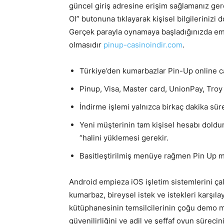
güncel giriş adresine erişim sağlamanız ge
Ol” butonuna tıklayarak kişisel bilgileriniz
Gerçek parayla oynamaya başladığınızda emi
olmasıdır
pinup-casinoindir.com
.
Türkiye’den kumarbazlar Pin-Up online cas
Pinup, Visa, Master card, UnionPay, Troy
İndirme işlemi yalnızca birkaç dakika sür
Yeni müşterinin tam kişisel hesabı doldur
“halini yüklemesi gerekir.
Basitleştirilmiş menüye rağmen Pin Up mob
Android empieza iOS işletim sistemlerini çalışt
kumarbaz, bireysel istek ve istekleri karşıla
kütüphanesinin temsilcilerinin çoğu demo mo
güvenilirliğini ve adil ve şeffaf oyun sürecin