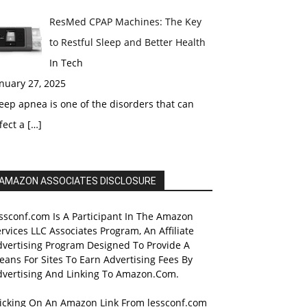
ResMed CPAP Machines: The Key
to Restful Sleep and Better Health
In Tech
nuary 27, 2025
eep apnea is one of the disorders that can
fect a
[…]
AMAZON ASSOCIATES DISCLOSURE
ssconf.com Is A Participant In The Amazon
rvices LLC Associates Program, An Affiliate
dvertising Program Designed To Provide A
ans For Sites To Earn Advertising Fees By
dvertising And Linking To Amazon.Com.
licking On An Amazon Link From lessconf.com