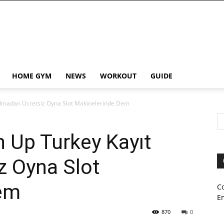
HOME GYM
NEWS
WORKOUT
GUIDE
 Olmadan Ücretsiz Oyna Slot Makinelerinde Dem
n Up Turkey Kayıt
z Oyna Slot
em
C
E
870
0