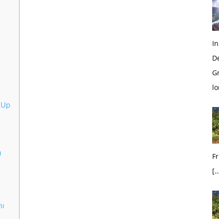
In
D
G
l
 Up
ı
Fr
[…
nı