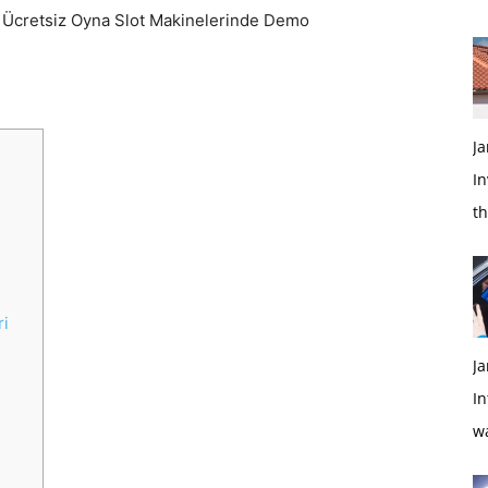
 Ücretsiz Oyna Slot Makinelerinde Demo
Ja
In
t
ri
Ja
In
w